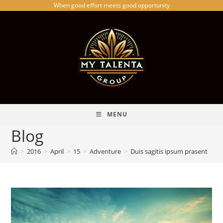
When good effort meets good opportunity
Skip
to
content
MENU
Blog
>
2016
>
April
>
15
>
Adventure
>
Duis sagitis ipsum prasent