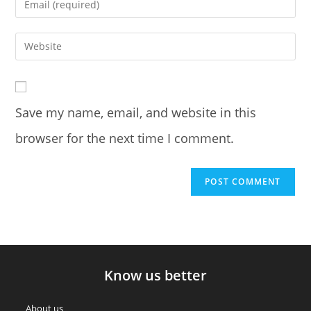
or
your
username
email
Enter
to
address
your
comment
to
website
comment
URL
Save my name, email, and website in this
(optional)
browser for the next time I comment.
Know us better
About us