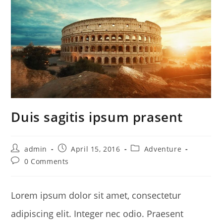
Duis sagitis ipsum prasent
Post
Post
Post
admin
April 15, 2016
Adventure
author:
published:
category:
Post
0 Comments
comments:
Lorem ipsum dolor sit amet, consectetur
adipiscing elit. Integer nec odio. Praesent