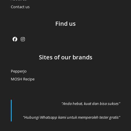
Contact us
Find us
Opens
Opens
Sites of our brands
in
in
a
a
Pepperjo
new
new
MOSH Recipe
tab
tab
"Anda hebat, kuat dan bisa sukses"
"Hubungi Whatsapp kami untuk memperoleh tester gratis"