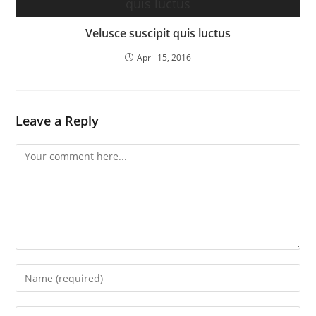
Velusce suscipit quis luctus
April 15, 2016
Leave a Reply
Comment
Enter
your
name
Enter